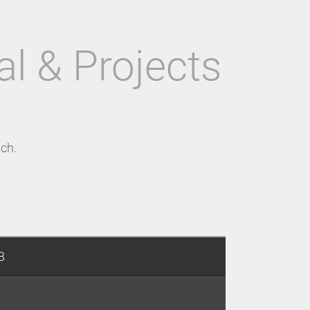
al & Projects
ch.
B