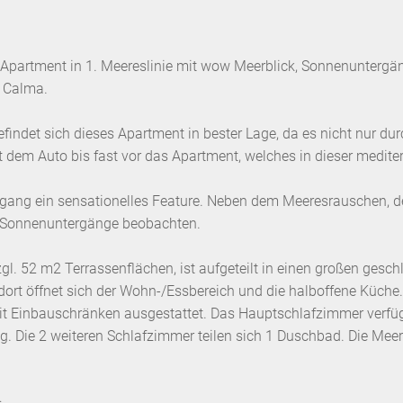
partment in 1. Meereslinie mit wow Meerblick, Sonnenuntergä
a Calma.
findet sich dieses Apartment in bester Lage, da es nicht nur du
t dem Auto bis fast vor das Apartment, welches in dieser medi
zugang ein sensationelles Feature. Neben dem Meeresrauschen, d
 Sonnenuntergänge beobachten.
l. 52 m2 Terrassenflächen, ist aufgeteilt in einen großen gesc
n dort öffnet sich der Wohn-/Essbereich und die halboffene Küche.
t Einbauschränken ausgestattet. Das Hauptschlafzimmer verfügt
. Die 2 weiteren Schlafzimmer teilen sich 1 Duschbad. Die Meerb