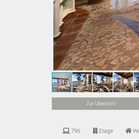
Zur Übersicht
796
Etage
W