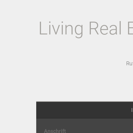
Living Real 
Ru
Anschrift