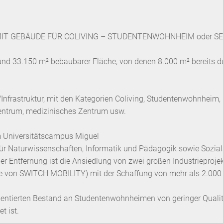
IT GEBÄUDE FÜR COLIVING – STUDENTENWOHNHEIM oder SE
und 33.150 m² bebaubarer Fläche, von denen 8.000 m² bereits 
/Infrastruktur, mit den Kategorien Coliving, Studentenwohnheim,
entrum, medizinisches Zentrum usw.
m Universitätscampus Miguel
ür Naturwissenschaften, Informatik und Pädagogik sowie Sozialar
er Entfernung ist die Ansiedlung von zwei großen Industrieprojek
e von SWITCH MOBILITY) mit der Schaffung von mehr als 2.000 di
gmentierten Bestand an Studentenwohnheimen von geringer Quali
t ist.