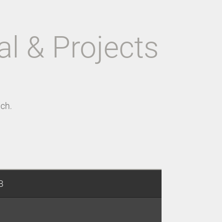
al & Projects
ch.
B