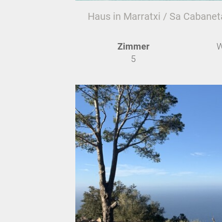
Haus in Marratxi / Sa Cabanet
Zimmer
W
5