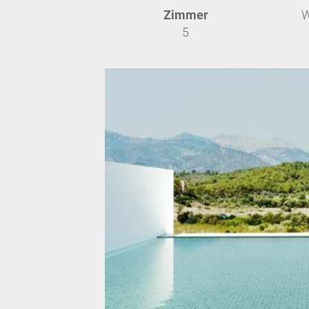
Zimmer
W
5