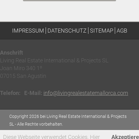
IMPRESSUM
DATENSCHUTZ
SITEMAP
AGB
Anschrift
Living Real Estate International & Projects SL
Joan Miro 340 1º
07015
San Agustin
Telefon:
E-Mail:
info@livingrealestatemallorca.com
Copyright 2026 bei Living Real Estate International & Projects
SL - Alle Rechte vorbehalten.
Diese Webseite verwendet Cookies. Hier
Akzeptier